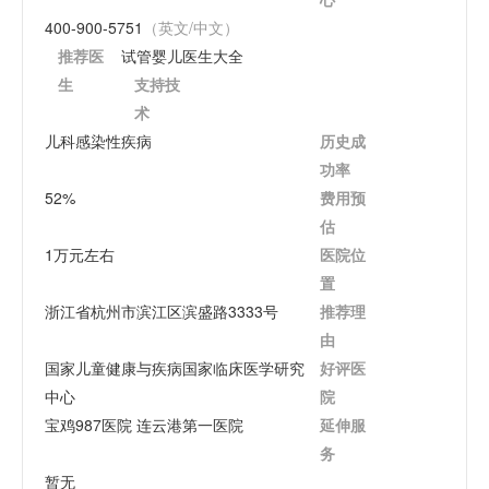
400-900-5751
（英文/中文）
推荐医
试管婴儿医生大全
生
支持技
术
儿科感染性疾病
历史成
功率
52%
费用预
估
1万元左右
医院位
置
浙江省杭州市滨江区滨盛路3333号
推荐理
由
国家儿童健康与疾病国家临床医学研究
好评医
中心
院
宝鸡987医院 连云港第一医院
延伸服
务
暂无