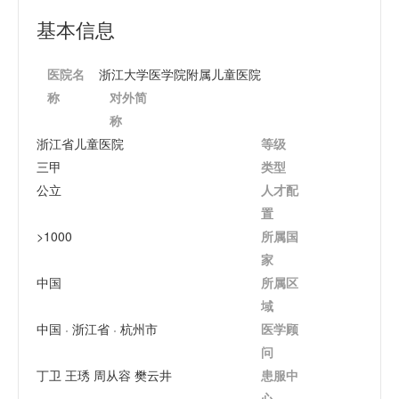
基本信息
医院名
浙江大学医学院附属儿童医院
称
对外简
称
浙江省儿童医院
等级
三甲
类型
公立
人才配
置
>1000
所属国
家
中国
所属区
域
中国
浙江省
杭州市
医学顾
问
丁卫 王琇 周从容 樊云井
患服中
心